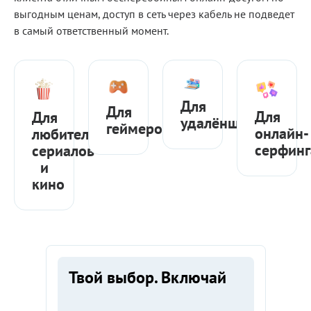
выгодным ценам, доступ в сеть через кабель не подведет
в самый ответственный момент.
Для
Для
Для
Для
удалёнщиков
геймеров
онлайн-
любителей
серфинг
сериалов
и
кино
Для
Тарифы
кого
Твой выбор. Включай