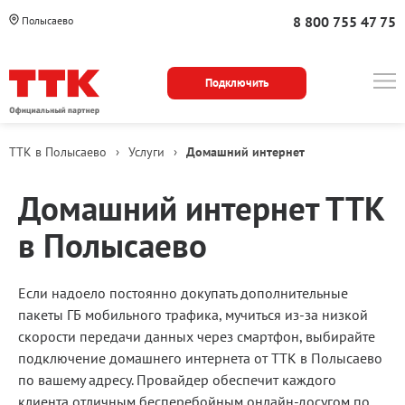
8 800 755 47 75
Полысаево
Подключить
ТТК в Полысаево
›
Услуги
›
Домашний интернет
Для
Тарифы
Домашний интернет ТТК
кого
в Полысаево
Если надоело постоянно докупать дополнительные
пакеты ГБ мобильного трафика, мучиться из-за низкой
скорости передачи данных через смартфон, выбирайте
подключение домашнего интернета от ТТК в Полысаево
по вашему адресу. Провайдер обеспечит каждого
клиента отличным бесперебойным онлайн-досугом по