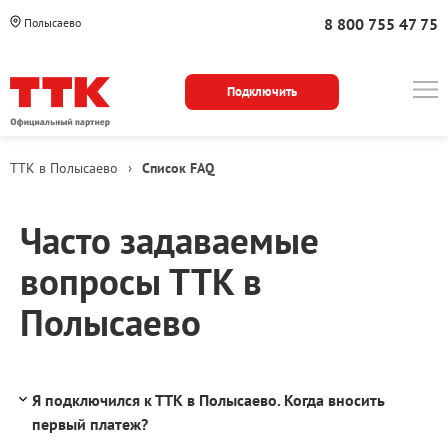
8 800 755 47 75
Полысаево
Подключить
ТТК в Полысаево
›
Список FAQ
Срисок
Часто задаваемые
вопросов
вопросы ТТК в
с
Полысаево
ответами
Я подключился к ТТК в Полысаево. Когда вносить
первый платеж?